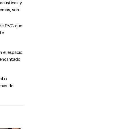
 acústicas y
demás, son
 de PVC que
nte
 el espacio.
á encantado
ento
emas de