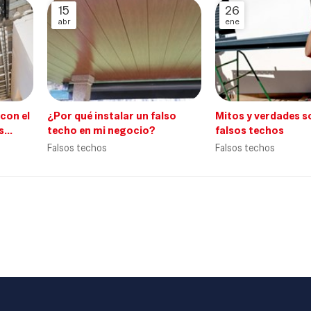
15
26
abr
ene
con el
¿Por qué instalar un falso
Mitos y verdades s
s
techo en mi negocio?
falsos techos
Falsos techos
Falsos techos