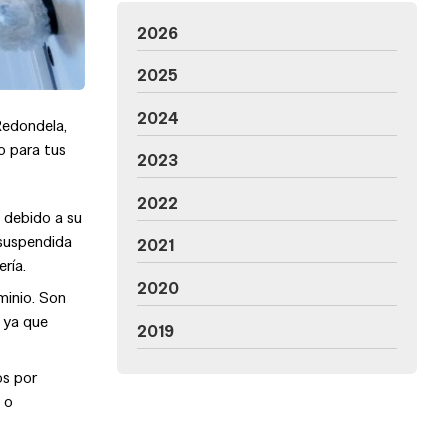
2026
2025
2024
Redondela,
o para tus
2023
2022
 debido a su
 suspendida
2021
ería.
2020
minio. Son
, ya que
2019
os por
 o