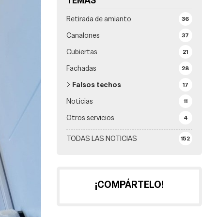
TEMAS
Retirada de amianto
36
Canalones
37
Cubiertas
21
Fachadas
28
Falsos techos
17
Noticias
11
Otros servicios
4
TODAS LAS NOTICIAS
152
¡COMPÁRTELO!