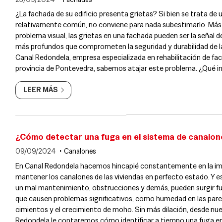
¿La fachada de su edificio presenta grietas? Si bien se trata de
relativamente común, no conviene para nada subestimarlo. Más a
problema visual, las grietas en una fachada pueden ser la señal d
más profundos que comprometen la seguridad y durabilidad de l
Canal Redondela, empresa especializada en rehabilitación de fac
provincia de Pontevedra, sabemos atajar este problema. ¿Qué in
fachada...
LEER MÁS
¿Cómo detectar una fuga en el sistema de canalon
09/09/2024
Canalones
En Canal Redondela hacemos hincapié constantemente en la im
mantener los canalones de las viviendas en perfecto estado. Y e
un mal mantenimiento, obstrucciones y demás, pueden surgir f
que causen problemas significativos, como humedad en las pare
cimientos y el crecimiento de moho. Sin más dilación, desde nu
Redondela le contaremos cómo identificar a tiempo una fuga e