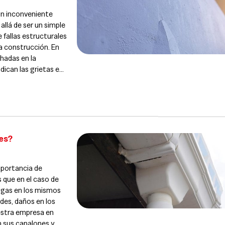
 un inconveniente
llá de ser un simple
e fallas estructurales
a construcción. En
hadas en la
dican las grietas en
es?
portancia de
s que en el caso de
ugas en los mismos
des, daños en los
estra empresa en
n sus canalones y