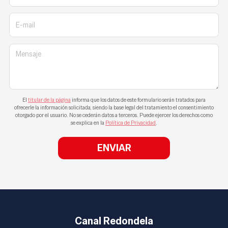
E-mail
Mensaje
El
titular de la página
informa que los datos de este formulario serán tratados para
ofrecerle la información solicitada, siendo la base legal del tratamiento el consentimiento
otorgado por el usuario. No se cederán datos a terceros. Puede ejercer los derechos como
se explica en la
Política de Privacidad
.
Canal Redondela