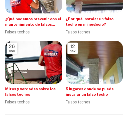
¿Qué podemos prevenir con el
¿Por qué instalar un falso
mantenimiento de falsos
techo en mi negocio?
techos?
Falsos techos
Falsos techos
26
12
ene
nov
Mitos y verdades sobre los
5 lugares donde se puede
falsos techos
instalar un falso techo
Falsos techos
Falsos techos