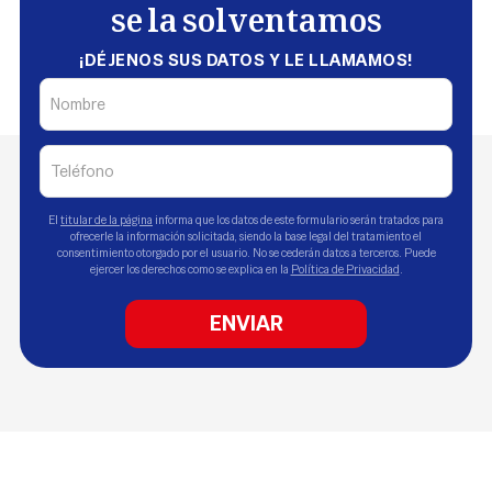
se la solventamos
¡DÉJENOS SUS DATOS Y LE LLAMAMOS!
El
titular de la página
informa que los datos de este formulario serán tratados para
ofrecerle la información solicitada, siendo la base legal del tratamiento el
consentimiento otorgado por el usuario. No se cederán datos a terceros. Puede
ejercer los derechos como se explica en la
Política de Privacidad
.