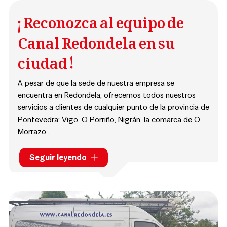
un resultado de calidad y su plena satisfacción.
¡Reconozca al equipo de
Canal Redondela en su
ciudad!
A pesar de que la sede de nuestra empresa se
encuentra en Redondela, ofrecemos todos nuestros
servicios a clientes de cualquier punto de la provincia de
Pontevedra: Vigo, O Porriño, Nigrán, la comarca de O
Morrazo...
Reconocerá al equipo de
Canal Redondela
porque
Seguir leyendo
siempre nos trasladamos en nuestras propias
furgonetas.