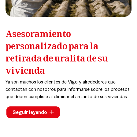
Asesoramiento
personalizado para la
retirada de uralita de su
vivienda
Ya son muchos los clientes de Vigo y alrededores que
contactan con nosotros para informarse sobre los procesos
que deben cumplirse al eliminar el amianto de sus viviendas.
Por eso una de nuestras señas de identidad es el
Seguir leyendo
asesoramiento totalmente personalizado
: resolvemos
todas sus dudas sobre los trabajos de retirada de amianto y
le acompañamos en cada paso, siempre con el objetivo de