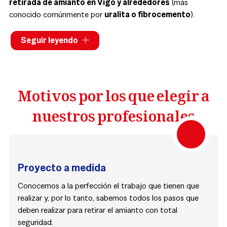
retirada de amianto en Vigo y alrededores
(más
conocido comúnmente por
uralita o fibrocemento
).
Contamos con muchos años de experiencia en el sector, por
Seguir leyendo
lo que podemos asesorar, aconsejar y resolver todas las
dudas que nos planteen nuestros clientes acerca de la
retirada de uralita
en las diferentes viviendas, edificios,
Motivos por los que elegir a
naves industriales, locales comerciales...
nuestros profesionales
Proyecto a medida
Conocemos a la perfección el trabajo que tienen que
realizar y, por lo tanto, sabemos todos los pasos que
deben realizar para retirar el amianto con total
seguridad.