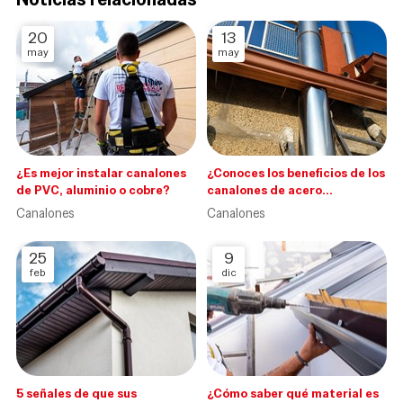
20
13
may
may
¿Es mejor instalar canalones
¿Conoces los beneficios de los
de PVC, aluminio o cobre?
canalones de acero
inoxidable?
Canalones
Canalones
25
9
feb
dic
5 señales de que sus
¿Cómo saber qué material es