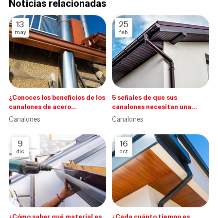
Noticias relacionadas
13
25
may
feb
¿Conoces los beneficios de los
5 señales de que sus
canalones de acero
canalones necesitan una
inoxidable?
limpieza
Canalones
Canalones
9
16
dic
oct
¿Cómo saber qué material es
¿Cada cuánto tiempo es