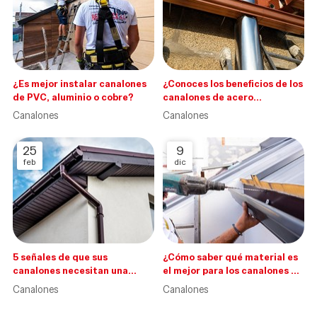
¿Es mejor instalar canalones
¿Conoces los beneficios de los
de PVC, aluminio o cobre?
canalones de acero
inoxidable?
Canalones
Canalones
25
9
feb
dic
5 señales de que sus
¿Cómo saber qué material es
canalones necesitan una
el mejor para los canalones de
limpieza
mi casa?
Canalones
Canalones